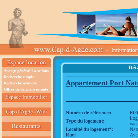
Déta
Aperçu général Locations
Recherche simple
Appartement Port Natu
Recherche avancée
Offres de dernière minute
Numéro de référence:
R00
Log
Type du logement:
vac
Localité du logement*:
Nat
Rue:
Ave