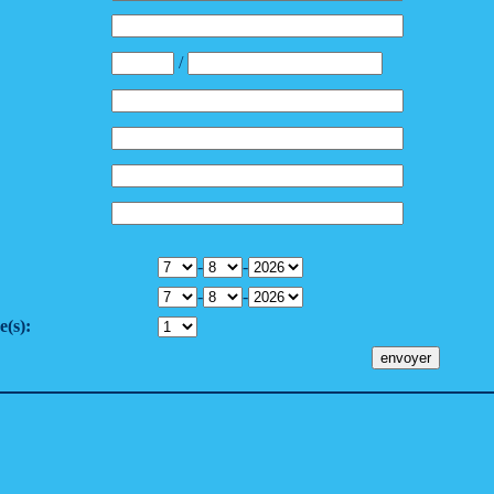
/
-
-
-
-
(s):