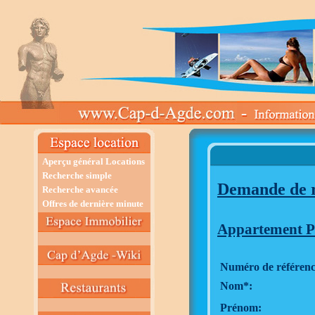
Aperçu général Locations
Recherche simple
Demande de r
Recherche avancée
Offres de dernière minute
Appartement Po
Numéro de référenc
Nom*:
Prénom: