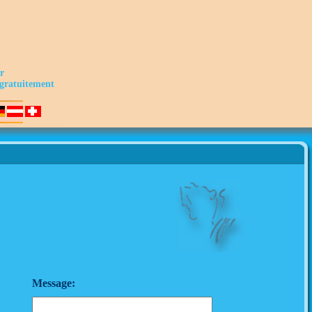
er
e gratuitement
Message: