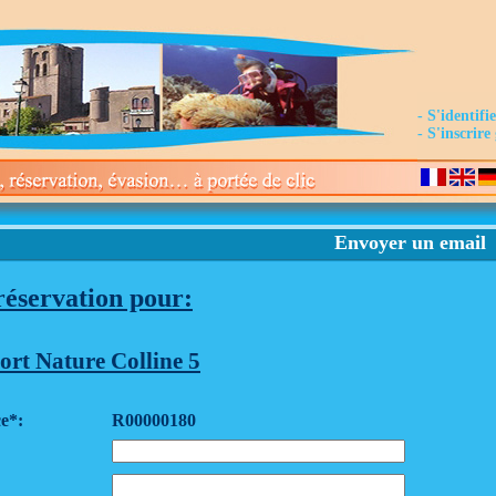
- S'identifi
- S'inscrir
Envoyer un email
éservation pour:
rt Nature Colline 5
e*:
R00000180