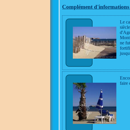
Complément d'informations à 
Le ca
siècl
d'Agd
Mont 
ne fu
fortif
jusqu
Encor
faire