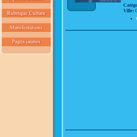
Catégo
Ville:
C