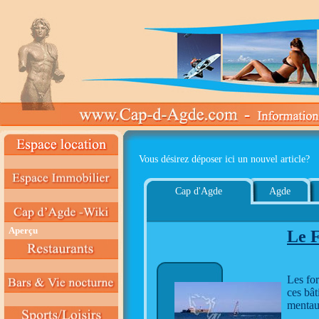
Vous désirez déposer ici un nouvel article?
Cap d'Agde
Agde
Aperçu
Le F
Les for
ces bât
mentaux