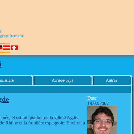
er
e gratuitement
i
rissière
Arrière-pays
Autres
gde
Date:
18.02.2007
née, et est un quartier de la ville d'Agde.
 de Rhône et la frontière espagnole. Environ à