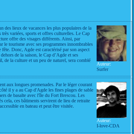
n des lieux de vacances les plus populaires de la
 très variées, sports et offres culturelles. Le Cap
ure offre des visages différents. Ainsi, par
par le tourisme avec ses programmes innombrables
 de fête. Donc, Agde est caractérisé par son aspect
En dehors de la saison, le Cap d’Agde et ses
l, de la culture et un peu de naturel, sera comblé
Auteur:
Surfer
itent aux longues promenades. Par le léger courant
 côté il y a au Cap d'Agde les fines plages de sable
chers de basalte avec l'île du Fort Brescou. Les
ès cela, ces bâtiments servirent de lieu de retraite
ccessible en bateau et peut être visitée.
Auteur:
I-love-CDA