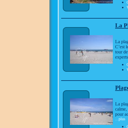
La P
La pla
C’est l
tour de
experts
Plage
La plag
calme, 
pour ac
...plus