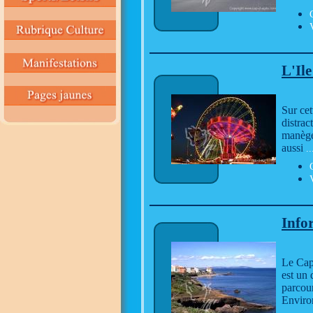
L'Ile
Sur cet
distrac
manèges
aussi
..
Info
Le Cap 
est un 
parcour
Enviro