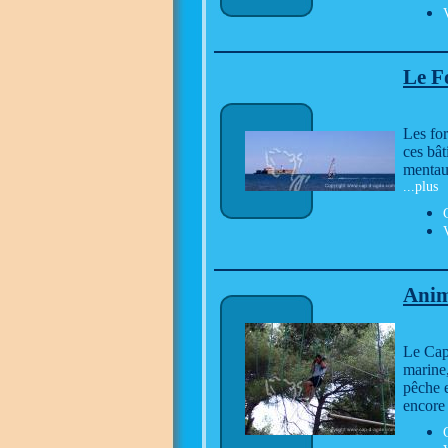
Le F
Les for
ces bât
mentaux
...plus
Anim
Le Cap
marine,
pêche e
encore