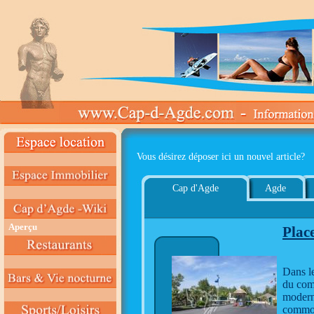
Vous désirez déposer ici un nouvel article?
Cap d'Agde
Agde
Aperçu
Plac
Dans le
du com
moderne
commo