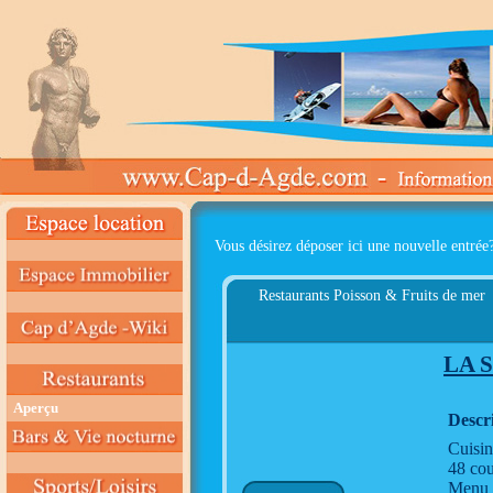
Vous désirez déposer ici une nouvelle entrée
Restaurants Poisson & Fruits de mer
LA 
Aperçu
Descr
Cuisin
48 cou
Menu à