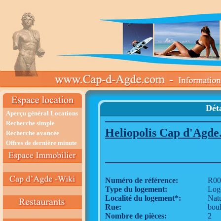
Déta
Aperçu général Locations
Recherche simple
Heliopolis Cap d'Agde.
Recherche avancée
Offres de dernière minute
Numéro de référence:
R00
Type du logement:
Log
Localité du logement*:
Nat
Rue:
boul
Nombre de pièces:
2