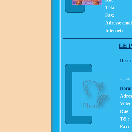
Tél.:
Fax:
Adresse emai
Internet:
LE 
Descr
...plus
Horai
Adres
Ville:
Rue
Tél.:
Fax: