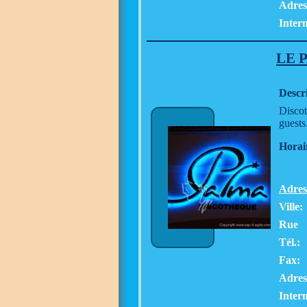
Adres
Intern
LE 
Descr
Discot
guests
Horai
Adres
Ville:
Rue
Tél.:
Fax:
Adres
Intern