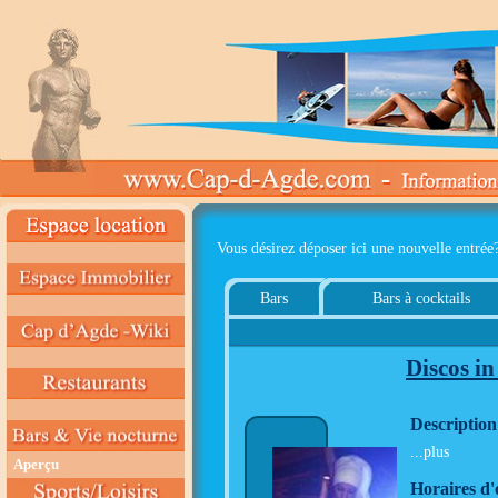
Vous désirez déposer ici une nouvelle entrée
Bars
Bars à cocktails
Discos i
Description
...plus
Aperçu
Horaires d'