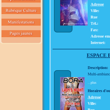
Adresse
Ville:
Rue
Tél.:
Fax:
Adresse ema
Internet:
ESPACE 
Description:
Multi-ambiance
...plus
Horaires d'o
Adresse
Ville:
Rue